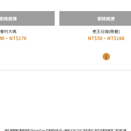
即將開賣
即將開賣
眷村大媽
老王灶咖(晚餐)
40 ~ NT$170
NT$50 ~ NT$166
1
隱私權聲明
|
服務條款
|MangoTree 芒果樹科技 統一編號:85415347 登記地址:新竹市東區埔頂二路5號3樓