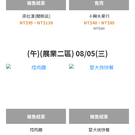
販售結束
售完
梁社漢(關新店)
十興水果行
NT$95 ~ NT$138
NT$40 ~ NT$65
NT$80
(午)(展業二區) 08/05(三)
販售結束
販售結束
焢肉趣
楚大俠快餐