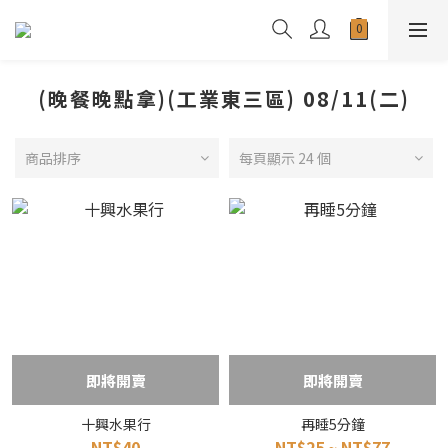
(晚餐晚點拿)(工業東三區) 08/11(二)
商品排序
每頁顯示 24 個
即將開賣
即將開賣
十興水果行
再睡5分鐘
NT$40
NT$25 ~ NT$77