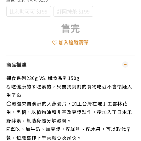
比利時可可 $199
靜岡抹茶 $199
售完
加入追蹤清單
商品描述
裸食系列230g VS. 纖食系列150g
💪吃健康的🥬吃素的，只要找到對的食物吃就不會懷疑人
生了👍
⭕嚴選來自澳洲的大燕麥片，加上台灣在地手工雲林花
生，黑糖，以植物油和非基改豆漿製作，還加入了日本禾
野酵素，幫助身體分解澱粉。
☑️單吃、加牛奶、加豆漿，配咖啡、配水果，可以取代早
餐，也能當作下午茶點心及宵夜。