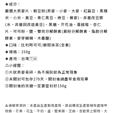
🍀成分：
嚴選大燕麥片、榖豆粉(燕麥、小麥、大麥、紅扁豆、黑糯
米、小米、黃豆、青仁黑豆、綠豆、蕎麥)、非基改豆漿
(水、非基因改造黃豆)、黑糖、芥花油、蔓越莓、杏仁
片、可可粉、鹽、雙效分解酵素(澱粉分解酵素、脂肪分解
酵素、麥芽糊精、木寡醣)
🍀口味：比利時可可/靜岡抹茶(全素)
🍀規格：150g
🍀產地：台灣🇹🇼
⚠️小提醒：
①片狀燕麥易碎，為不規則狀為正常現象
②未開封可包存270天，開封後請盡早食用完畢
③開封後的夾鏈一定要密封好150g
🔺過敏原資訊：本產品生產製造產房，其設備或生產管線有處理甲
殼類、芒果、花生、牛奶、蛋、堅果類、芝麻、含麩質之穀物、大