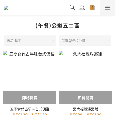
(午餐)公道五二區
商品排序
每頁顯示 24 個
即將開賣
即將開賣
五零食代古早味台式便當
粥大福雞湯粥鋪
NT$120 ~ NT$130
NT$90 ~ NT$120