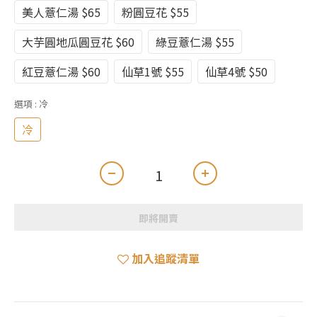
美人薏仁湯 $65
粉圓豆花 $55
大芋圓地瓜圓豆花 $60
綠豆薏仁湯 $55
紅豆薏仁湯 $60
仙草1號 $55
仙草4號 $50
選項
: 冷
冷
即將開賣
加入追蹤清單