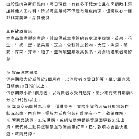
由於雞肉為新鮮雞肉，每日現做，有許多不確定性且在烹調時未添
加其他人工材料，所以每隻雞將不保證有雞皮肉凍，但請放心一樣
都非常美味，品質優良
🔺過敏原資訊
本產品生產製造產房，其設備或生產管線有處理甲殼類、芒果、花
生、牛奶、蛋、堅果類、芝麻、含麩質之穀物、大豆、魚類、蕎
麥、芹菜、芥末、種子、亞硫酸鹽類及其製品，對食物過敏者請留
意。
※ 食品注意事項
保存期限大於或等於3個月者，以消費者收受日起算，至少距有效
日期前30日(含)以上；
保存期限小於3個月者，以消費者收受日起算，至少距有效日期前6
分之1日(含)以上；
※ 本頁商品圖片為示意，僅供參考。實際出貨依照每日現場製作
狀況為準，內容物、擺放方式與包裝可能略有不同，敬請理解。
※ 若商品缺貨、無法供應，或網站標價錯誤等原因導致無法出
貨，我們將主動與您聯繫並取消該筆訂單，已付款項亦會盡快退
還，敬請見諒。