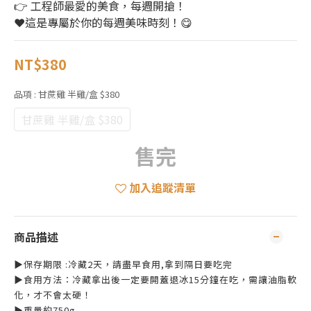
👉 工程師最愛的美食，每週開搶！
❤️這是專屬於你的每週美味時刻！😋
NT$380
品項
: 甘蔗雞 半雞/盒 $380
甘蔗雞 半雞/盒 $380
售完
加入追蹤清單
商品描述
▶️保存期限 :冷藏2天，請盡早食用,拿到隔日要吃完
▶️食用方法：冷藏拿出後一定要開蓋退冰15分鐘在吃，需讓油脂軟
化，才不會太硬！
▶️重量約750g