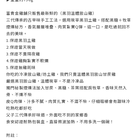
富貴金雞舖只販售最新鮮的（黑羽溫體放山雞）
三代傳承的古早味手工工法，選用現宰黑羽土雞，搭配黑糖＋牧草
煙燻秘方，香氣層層堆疊、肉質紮實Q彈，這一口，是吃過就回不
去的美味。
1.保證黑羽土雞
2.保證當天現做
3.保證不賣隔夜雞
4.保證雞胸紮實不軟爛
5.保證無雞耗味
你吃的冷凍放山雞/坊土雞，我們只賣溫體黑羽放山甘蔗雞
嚴選黑羽放山雞，溫體現宰，不是冷凍品
獨門秘製煙燻法加入甘蔗、黑糖、茶葉搭配房牧草，香味天然入
骨、不燻不柴
皮Q肉彈、汁多不膩，肉質扎實、不澀不柴，仔細咀嚼會有甜味冷
吃熱吃都好吃
父子三代傳承好味道，外面吃不到的家鄉香
食安認證耐熱包裝盒，直接微波加熱，不用多洗一個碗！
附註：