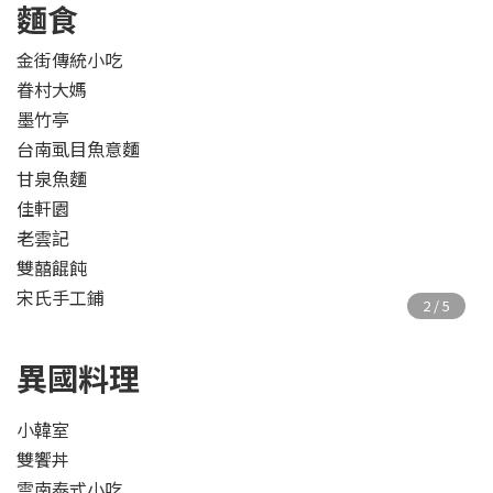
麵食
金街傳統小吃
眷村大媽
墨竹亭
台南虱目魚意麵
甘泉魚麵
佳軒園
老雲記
雙囍餛飩
宋氏手工鋪
異國料理
小韓室
雙饗丼
雲南泰式小吃