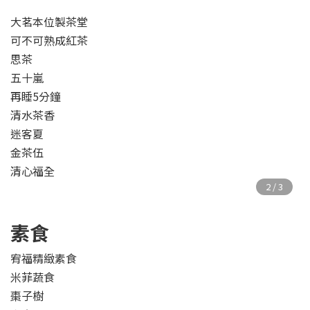
大茗本位製茶堂
可不可熟成紅茶
思茶
五十嵐
再睡5分鐘
清水茶香
迷客夏
金茶伍
清心福全
素食
宥福精緻素食
米菲蔬食
棗子樹