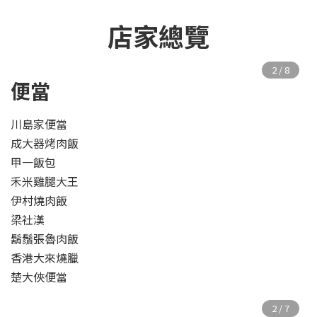
店家總覽
便當
川島家便當
成大器烤肉飯
甲一飯包
禾米雞腿大王
伊村燒肉飯
梁社漢
鬍鬚張魯肉飯
香港大來燒臘
楚大俠便當