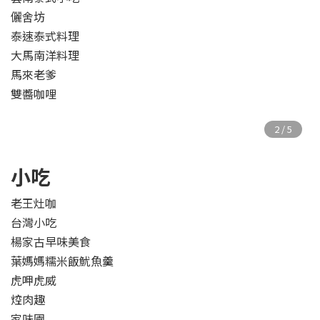
儷舍坊
泰速泰式料理
大馬南洋料理
馬來老爹
雙醬咖哩
小吃
老王灶咖
台灣小吃
楊家古早味美食
葉媽媽糯米飯魷魚羹
虎呷虎威
焢肉趣
家味園