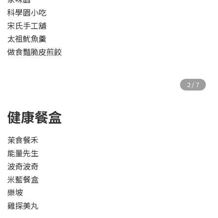
科學園小吃
宋氏手工舖
太祖魷魚羹
做食豔脆皮煎餃
健康餐盒
茉食餐禾
能量先生
波奇波奇
米藍餐盒
樂坡
雞探美丸