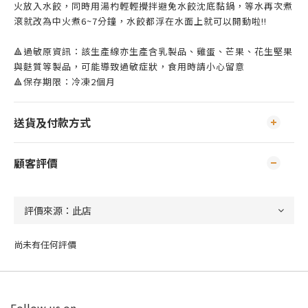
火放入水餃，同時用湯杓輕輕攪拌避免水餃沈底黏鍋，等水再次煮
滾就改為中火煮6~7分鐘，水餃都浮在水面上就可以開動啦!!
🔺過敏原資訊：該生產線亦生產含乳製品、雞蛋、芒果、花生堅果
與麩質等製品，可能導致過敏症狀，食用時請小心留意
🔺保存期限：冷凍2個月
送貨及付款方式
顧客評價
尚未有任何評價