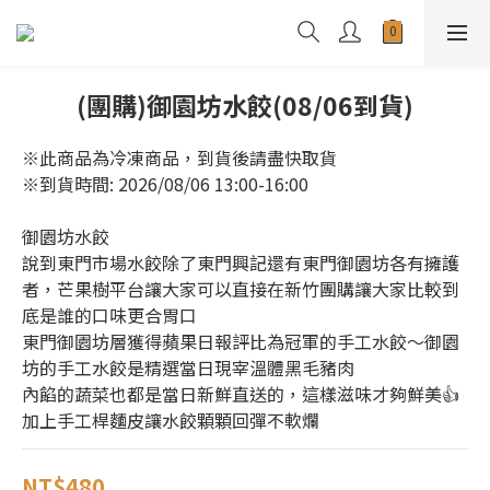
(團購)御園坊水餃(08/06到貨)
※此商品為冷凍商品，到貨後請盡快取貨
※到貨時間: 2026/08/06 13:00-16:00
御園坊水餃
說到東門市場水餃除了東門興記還有東門御園坊各有擁護
者，芒果樹平台讓大家可以直接在新竹團購讓大家比較到
底是誰的口味更合胃口
東門御園坊層獲得蘋果日報評比為冠軍的手工水餃～御園
坊的手工水餃是精選當日現宰溫體黑毛豬肉
內餡的蔬菜也都是當日新鮮直送的，這樣滋味才夠鮮美👍
加上手工桿麵皮讓水餃顆顆回彈不軟爛
NT$480