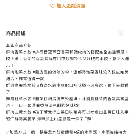
加入追蹤清單
商品描述
🔺🔺商品介紹
鮮肉香菜水餃 #排行榜冠軍🏆香菜和豬絞肉的搭配完全無違和感，
咬下後，香菜的香氣縈繞在口中超獨特卻又好吃的水餃，會令人難
忘！
鮮肉泡菜水餃 #麵皮透的淡淡的粉，濃郁得泡菜香味沁入餃皮完美
結合，非常值得一試
鮮肉高麗菜水餃 #身為水餃中標配口味味道不必多說，買下去就對
了
鮮肉韭菜水餃 #韭菜仔細清洗布染塵埃，才能將韭菜的香氣真實呈
現，一口一顆滿嘴香無法克制的好味道!!
鮮肉韭黃水餃 #孩子若覺得韭菜口味嗆鼻可以考慮由韭黃口味入手
蝦仁鮮肉高麗菜 海味加上山產就是一個字 "鮮"
✅加熱方式：把一鍋要煮水餃量體積4倍的水煮滾，水滾後維持大