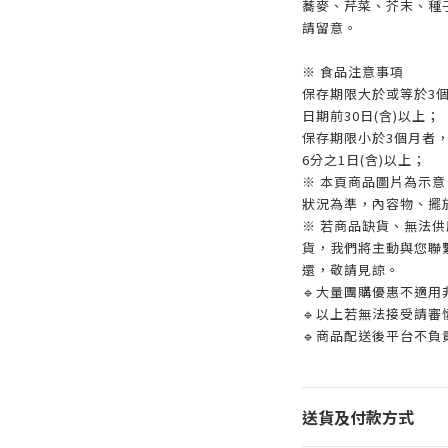
蕎麥、芹菜、芥末、種
請留意。
※ 食品注意事項
保存期限大於或等於3
日期前30日(含)以上；
保存期限小於3個月者
6分之1日(含)以上；
※ 本頁商品圖片為示
狀況為準，內容物、擺
※ 若商品缺貨、無法
貨，我們將主動與您聯
還，敬請見諒。
🔹大量團購優惠不適用
🔹以上若無法接受請審
🔹商品配送後平台不負
送貨及付款方式