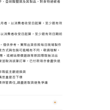
子、亞硫酸鹽類及其製品，對食物過敏者
個月者，以消費者收受日起算，至少距有效
，以消費者收受日起算，至少距有效日期前
意，僅供參考。實際出貨依照每日現場製作
放方式與包裝可能略有不同，敬請理解。
供應，或網站標價錯誤等原因導致無法出
繫並取消該筆訂單，已付款項亦會盡快退
非瑕疵主觀退換貨
慎思量是否下標
責保管責任,請盡速取貨避免爭議