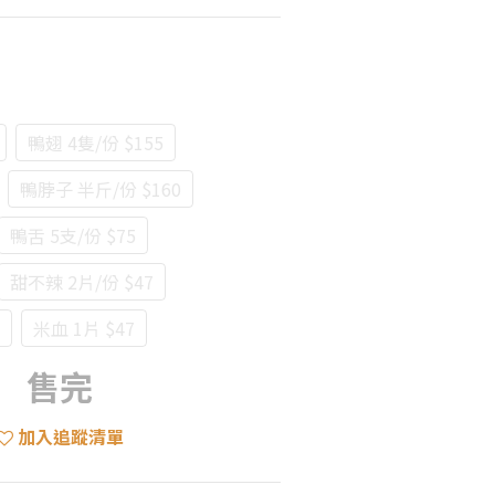
鴨翅 4隻/份 $155
鴨脖子 半斤/份 $160
鴨舌 5支/份 $75
甜不辣 2片/份 $47
米血 1片 $47
售完
加入追蹤清單