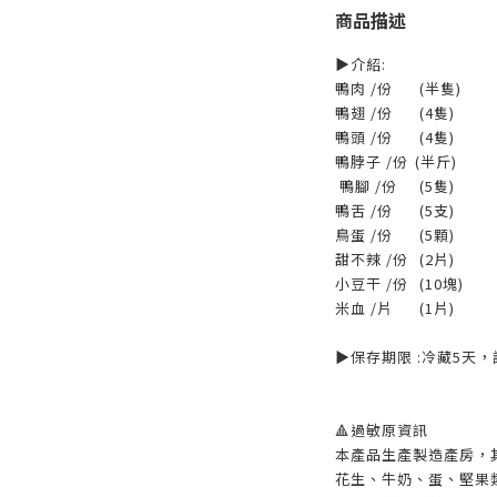
商品描述
▶️介紹:
鴨肉 /份
(半隻)
鴨翅 /份
(4隻)
鴨頭 /份
(4隻)
鴨脖子 /份
(半斤)
鴨腳 /份
(5隻)
鴨舌 /份
(5支)
鳥蛋 /份
(5顆)
甜不辣 /份
(2片)
小豆干 /份
(10塊)
米血 /片
(1片)
▶️保存期限 :冷藏5天
🔺過敏原資訊
本產品生產製造產房，
花生、牛奶、蛋、堅果