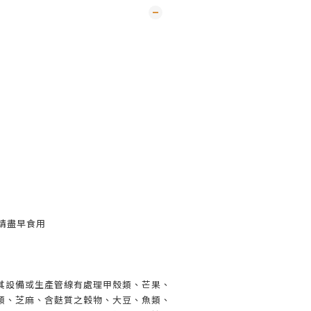
，請盡早食用
其設備或生產管線有處理甲殼類、芒果、
類、芝麻、含麩質之穀物、大豆、魚類、