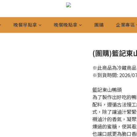
晚餐早點拿
晚餐晚點拿
團購
企業專區
(團購)籃記東山
※此商品為冷藏商品
※到貨時間: 2026/07/1
籃記東山鴨頭
為了製作出好吃的鴨
配料，遵循古法慢工
式，除了讓滷汁緊緊
襯滷汁的香氣，凝聚
燻過的蜜糖，使其看
也讓口感更為脆口香