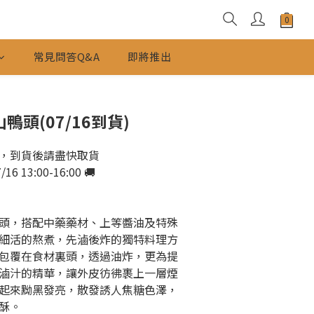
常見問答Q&A
即將推出
鴨頭(07/16到貨)
，到貨後請盡快取貨
6 13:00-16:00 🚚
頭，搭配中藥藥材、上等醬油及特殊
細活的熬煮，先滷後炸的獨特料理方
包覆在食材裏頭，透過油炸，更為提
滷汁的精華，讓外皮彷彿裹上一層煙
起來黝黑發亮，散發誘人焦糖色澤，
酥。