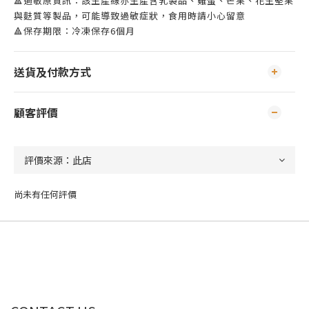
🔺過敏原資訊：該生產線亦生產含乳製品、雞蛋、芒果、花生堅果
與麩質等製品，可能導致過敏症狀，食用時請小心留意
🔺保存期限：冷凍保存6個月
送貨及付款方式
顧客評價
尚未有任何評價