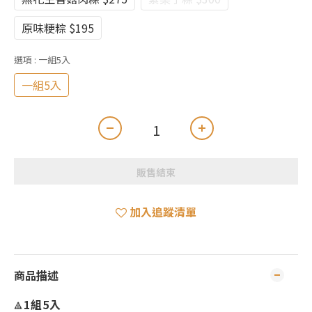
原味粳粽 $195
選項
: 一組5入
一組5入
販售結束
加入追蹤清單
商品描述
1組5入
🔺