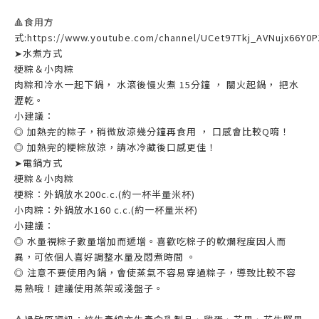
🔺食用方
式:https://www.youtube.com/channel/UCet97Tkj_AVNujx66Y0
➤水煮方式
梗粽＆小肉粽
肉粽和冷水一起下鍋， 水滾後慢火煮 15分鐘 ， 關火起鍋， 把水
瀝乾。
小建議：
◎ 加熱完的粽子，稍微放涼幾分鐘再食用 ， 口感會比較Q唷！
◎ 加熱完的粳粽放涼，請冰冷藏後口感更佳！
➤電鍋方式
梗粽＆小肉粽
梗粽：外鍋放水200c.c.(約一杯半量米杯)
小肉粽：外鍋放水160 c.c.(約一杯量米杯)
小建議：
◎ 水量視粽子數量增加而遞增。喜歡吃粽子的軟爛程度因人而
異，可依個人喜好調整水量及悶煮時間 。
◎ 注意不要使用內鍋，會使蒸氣不容易穿過粽子，導致比較不容
易熟哦！建議使用蒸架或淺盤子。