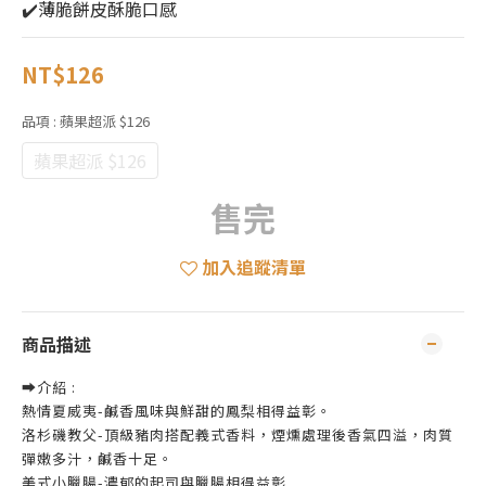
✔️薄脆餅皮酥脆口感
NT$126
品項
: 蘋果超派 $126
蘋果超派 $126
售完
加入追蹤清單
商品描述
➡️介紹 :
熱情夏威夷-鹹香風味與鮮甜的鳳梨相得益彰。
洛杉磯教父-頂級豬肉搭配義式香料，煙燻處理後香氣四溢，肉質
彈嫩多汁，鹹香十足。
美式小臘腸-濃郁的起司與臘腸相得益彰