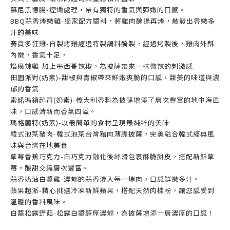
慕尼黑德腸-煙燻處理，帶有獨特的香氣與彈嫩的口感。
BBQ蒜香烤嫩雞-獨家配方醬料，將雞肉醃過再烤，散發出香嫩多
汁的美味
賽貢多狂雞-自製烤雞經過特製調料醃製，經過烤製後，雞肉外酥
內嫩，香氣十足，
焰魔辣雞-加上墨西哥辣椒，為披薩帶來一抹微辣的刺激感
田園派對(奶素)-甜椒與青椒帶來鮮嫩爽脆的口感，甜美的味道與濃
郁的香氣
索諾瑪鎮起司(奶素)-義大利香料為披薩增添了層次豐富的地中海風
味，口感清新而香氣四溢。
瑪格麗特(奶素)-以最簡單的食材呈現最純粹的美味
韓式泡菜豬肉-韓式泡菜台灣豬肉薄脆披薩，完美融合韓式經典風
味與台灣在地美食
草莓香蕉巧克力-白巧克力融化後絲滑包裹酥脆餅皮，搭配新鮮草
莓，酸甜交織層次豐富。
蒜香奶油白醬雞-濃郁的蒜香滲入每一塊肉，口感鮮嫩多汁。
蘋果超派-精心挑選冷凍新鮮蘋果，
搭配天然肉桂粉，讓您感受到
溫暖的香料風味。
白醬松露野菇-松露白醬醇厚濃郁，為披薩增添一層濃厚的口感！