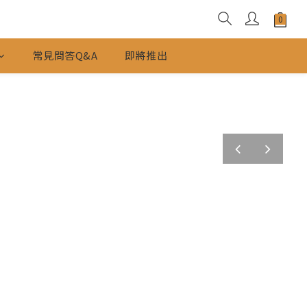
常見問答Q&A
即將推出
prev
next