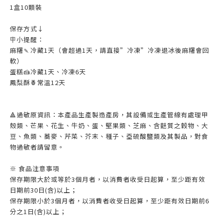
1盒10顆裝
保存方式↓
🪧小提醒：
麻糬🍡冷藏1天（會超過1天，請直接”冷凍”冷凍退冰後麻糬會回
軟）
蛋糕🍰冷藏1天、冷凍6天
鳳梨酥🍍常溫12天
🔺過敏原資訊：本產品生產製造產房，其設備或生產管線有處理甲
殼類、芒果、花生、牛奶、蛋、堅果類、芝麻、含麩質之穀物、大
豆、魚類、蕎麥、芹菜、芥末、種子、亞硫酸鹽類及其製品，對食
物過敏者請留意。
※ 食品注意事項
保存期限大於或等於3個月者，以消費者收受日起算，至少距有效
日期前30日(含)以上；
保存期限小於3個月者，以消費者收受日起算，至少距有效日期前6
分之1日(含)以上；