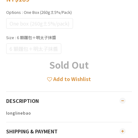
Options
: One Box (260g±5%/pack)
One box (260g±5%/pack)
Size
: 6 顆麵包＋明太子抹醬
6 顆麵包＋明太子抹醬
Sold Out
Add to Wishlist
DESCRIPTION
longlinebao
SHIPPING & PAYMENT