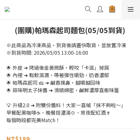
(團購)帕瑪森起司麵包(05/05到貨)
※此商品為冷凍商品，到貨後請盡快取貨，並放置冷凍
※到貨時間: 2026/05/05 13:00-16:00
🌟 外皮 ➜ 烤過後金黃微酥，輕咬「卡滋」掉屑
🌟 內裡 ➜ 鬆軟濕潤，帶著彈性嚼勁，奶香濃郁
🌟 帕瑪森起司 🧀 ➜ 鹹香撲鼻，越嚼越回味
🌟 蒜味明太子抹醬 ➜ 滑順綿密，鹹鮮濃厚直衝味蕾
💡 升級2.0 ➜ 附雙份醬料！大家一直喊「抹不夠啦～」
早餐配黑咖啡☕、晚餐搭濃湯🍲、宵夜配紅酒🍷
每個時段都完美Match！
NT$189