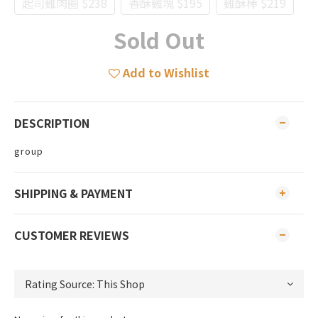
起司雞肉圈 $238
香酥雞塊 $195
雞酥棒 $219
Sold Out
Add to Wishlist
DESCRIPTION
group
SHIPPING & PAYMENT
CUSTOMER REVIEWS