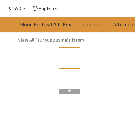
$
TWD
English
Moon Festival Gift Box
Lunch
Afternoo
View All
/
(GroupBuying)History