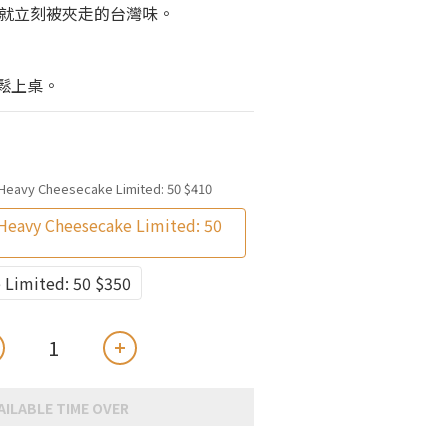
就立刻被夾走的台灣味。
鬆上桌。
 Heavy Cheesecake Limited: 50 $410
Heavy Cheesecake Limited: 50
 Limited: 50 $350
AILABLE TIME OVER