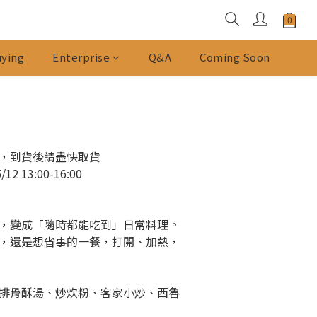
ying
Enterprise
Q&A
Coming Soon
，到貨後請盡快取貨
2 13:00-16:00
，變成「隨時都能吃到」日常料理。
，還是想省事的一餐，打開、加熱，
排骨酥湯、炒炊粉、客家小炒、西魯