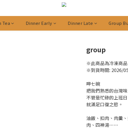
n Tea
Dinner Early
Dinner Late
Group Bu
group
※此商品為冷凍商品
※到貨時間: 2026/05/1
呷七碗
把我們熟悉的台灣味
不管是忙碌的上班日
就滿足口復之慾。
油飯、扣肉、肉羹、
肉、四神湯……