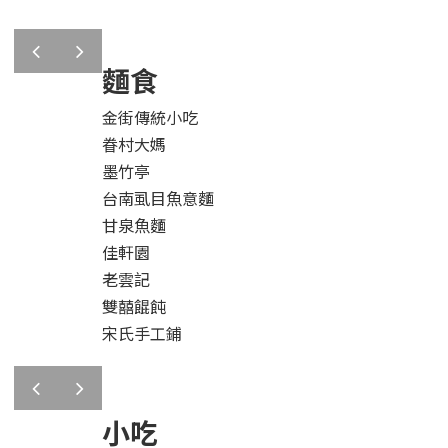
prev
next
麵食
金街傳統小吃
眷村大媽
墨竹亭
台南虱目魚意麵
甘泉魚麵
佳軒園
老雲記
雙囍餛飩
宋氏手工鋪
prev
next
小吃