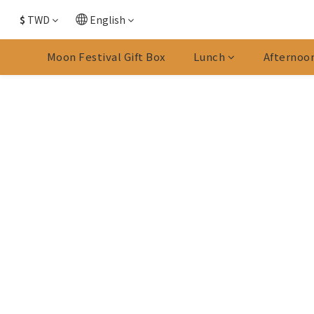
$
TWD
English
Moon Festival Gift Box
Lunch
Afternoo