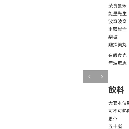
茉食餐禾
能量先生
波奇波奇
米藍餐盒
樂坡
雞探美丸
有飯食光
無油無慮
prev
next
飲料
大茗本位
可不可熟
思茶
五十嵐