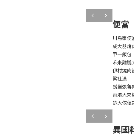
prev
next
便當
川島家便
成大器烤
甲一飯包
禾米雞腿
伊村燒肉
梁社漢
鬍鬚張魯
香港大來
楚大俠便
prev
next
異國