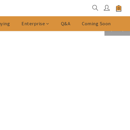
ying
Enterprise
Q&A
Coming Soon
prev
next