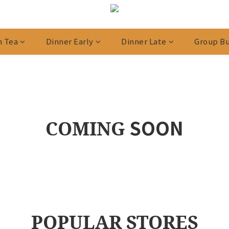
n Tea
Dinner Early
Dinner Late
Group Bu
SOON
COMING
POPULAR STORES