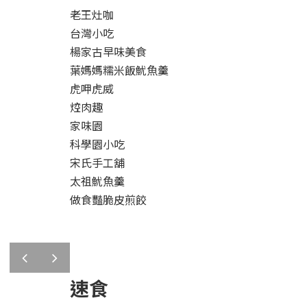
老王灶咖
台灣小吃
楊家古早味美食
葉媽媽糯米飯魷魚羹
虎呷虎威
焢肉趣
家味園
科學園小吃
宋氏手工舖
太祖魷魚羹
做食豔脆皮煎餃
prev
next
速食