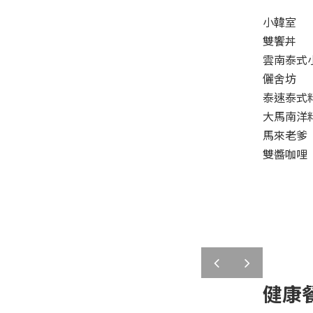
小韓室
雙饗丼
雲南泰式
儷舍坊
泰速泰式
大馬南洋
馬來老爹
雙醬咖哩
prev
next
健康