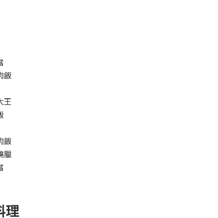
當
肉飯
大王
飯
肉飯
燒臘
當
料理