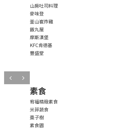
山房吐司料理
麥味登
釜山崔炸雞
飯丸屋
摩斯漢堡
KFC肯德基
豐盛堂
prev
next
素食
宥福精緻素食
米菲蔬食
棗子樹
素食園